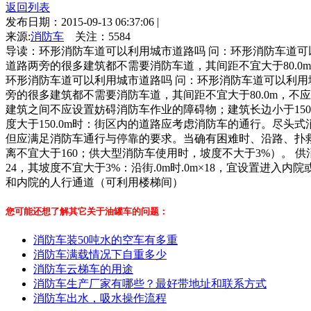
返回列表
发布日期：2015-09-13 06:37:06
|
来源:
消防车
关注：
5584
导读：环形消防车道可以利用城市道路吗 问：环形消防车道可以利
道路两旁的很多建筑都不需要消防车道，其间距不宜大于80.0m
环形消防车道可以利用城市道路吗 问：环形消防车道可以利用城市
旁的很多建筑都不需要消防车道，其间距不宜大于80.0m，不
建筑之间不应设置妨碍消防车作业的障碍物；建筑长边小于150
度大于150.0m时：街区内的道路应考虑消防车的通行。尽
但应满足消防车通行与停靠的要求。当确有困难时、沿路、扑
离不宜大于160；供大型消防车使用时，坡度不大于3%）。 供
24，其坡度不宜大于3%：沿街.0m时.0m×18，宜设置
和内院的人行通道（可利用楼梯间）
您可能还想了解其它关于油罐车的问题：
消防车装50吨水的空车有多重
消防车满载情况下自重多少
消防车云梯车的用途
消防车生产厂家有哪些？最好带地址和联系方式
消防车出水，吸水操作流程