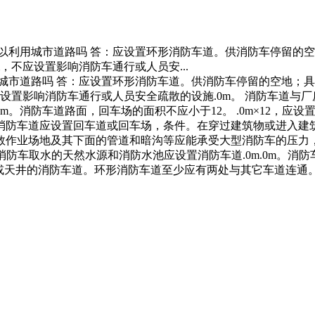
用城市道路吗 答：应设置环形消防车道。供消防车停留的空地；具体
，不应设置影响消防车通行或人员安...
道路吗 答：应设置环形消防车道。供消防车停留的空地；具体参看G
应设置影响消防车通行或人员安全疏散的设施.0m。 消防车道与
m。消防车道路面，回车场的面积不应小于12。 .0m×12，
头式消防车道应设置回车道或回车场，条件。在穿过建筑物或进入
救作业场地及其下面的管道和暗沟等应能承受大型消防车的压力，
消防车取水的天然水源和消防水池应设置消防车道.0m.0m。消防
进入内院或天井的消防车道。环形消防车道至少应有两处与其它车道连