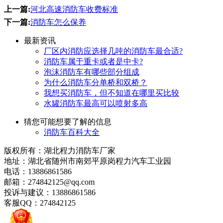
上一篇:
河北高速消防车收费标准
下一篇:
消防车怎么保养
最新资讯
厂区内消防应选择几吨的消防车最合适?
消防车属于重卡或者是中卡?
泡沫消防车有哪些部分组成
为什么消防车分单桥和双桥？
我想买消防车，但不知道在哪里买比较
水罐消防车最高可以喷射多高
猜您可能想要了解的信息
消防车百科大全
版权所有：湖北程力消防车厂家
地址：湖北省随州市南郊平原岗程力汽车工业园
电话：13886861586
邮箱：274842125@qq.com
投诉与建议：13886861586
客服QQ：274842125