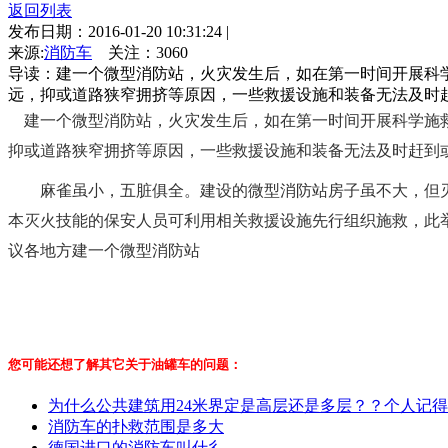
返回列表
发布日期：2016-01-20 10:31:24
|
来源:
消防车
关注：
3060
导读：建一个微型消防站，火灾发生后，如在第一时间开展科
远，抑或道路狭窄拥挤等原因，一些救援设施和装备无法及时赶
建一个
微型消防站
，
火灾发生后，如在第一时间开展科学施
抑或道路狭窄拥挤等原因，一些救援设施和装备无法及时赶到
麻雀虽小，五脏俱全。建设的微型消防站房子虽不大，但灭
本灭火技能的保安人员可利用相关救援设施先行组织施救，此
议各地方建一个
微型消防站
您可能还想了解其它关于油罐车的问题：
为什么公共建筑用24米界定是高层还是多层？？个人记
消防车的扑救范围是多大
德国进口的消防车叫什彳