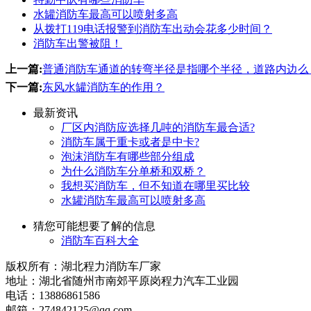
水罐消防车最高可以喷射多高
从拨打119电话报警到消防车出动会花多少时间？
消防车出警被阻！
上一篇:
普通消防车通道的转弯半径是指哪个半径，道路内边么
下一篇:
东风水罐消防车的作用？
最新资讯
厂区内消防应选择几吨的消防车最合适?
消防车属于重卡或者是中卡?
泡沫消防车有哪些部分组成
为什么消防车分单桥和双桥？
我想买消防车，但不知道在哪里买比较
水罐消防车最高可以喷射多高
猜您可能想要了解的信息
消防车百科大全
版权所有：湖北程力消防车厂家
地址：湖北省随州市南郊平原岗程力汽车工业园
电话：13886861586
邮箱：274842125@qq.com