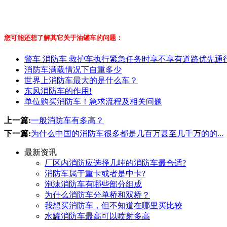
您可能还想了解其它关于油罐车的问题：
警车 消防车 救护车执行紧急任务时享不享有道路优先通
消防车满载情况下自重多少
世界上消防车最大的是什么车？
东风消防车的作用!
单位购买消防车！急求流程及相关问题
上一篇:
一般消防车有多高？
下一篇:
为什么中国的消防车很多都是几百万甚至几千万的的...
最新资讯
厂区内消防应选择几吨的消防车最合适?
消防车属于重卡或者是中卡?
泡沫消防车有哪些部分组成
为什么消防车分单桥和双桥？
我想买消防车，但不知道在哪里买比较
水罐消防车最高可以喷射多高