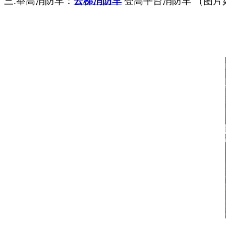
三.举高消防车：
云梯消防车
登高平台消防车 （图片