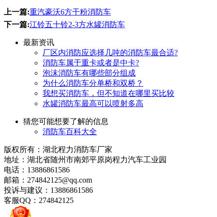
上一篇:
重汽豪沃6方干粉消防车
下一篇:
江铃五十铃2-3方水罐消防车
最新资讯
厂区内消防应选择几吨的消防车最合适?
消防车属于重卡或者是中卡?
泡沫消防车有哪些部分组成
为什么消防车分单桥和双桥？
我想买消防车，但不知道在哪里买比较
水罐消防车最高可以喷射多高
猜您可能想要了解的信息
消防车百科大全
版权所有：湖北程力消防车厂家
地址：湖北省随州市南郊平原岗程力汽车工业园
电话：13886861586
邮箱：274842125@qq.com
投诉与建议：13886861586
客服QQ：274842125