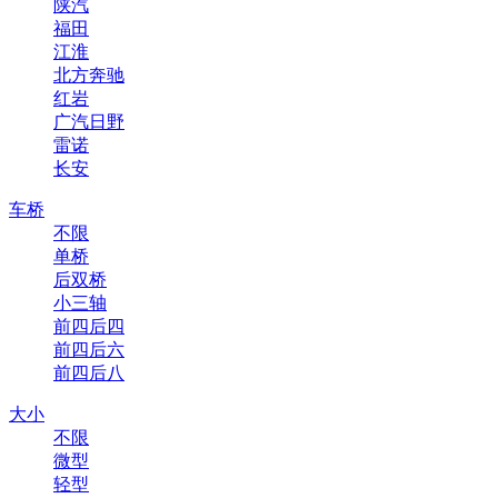
陕汽
福田
江淮
北方奔驰
红岩
广汽日野
雷诺
长安
车桥
不限
单桥
后双桥
小三轴
前四后四
前四后六
前四后八
大小
不限
微型
轻型