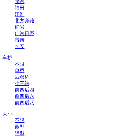
陕汽
福田
江淮
北方奔驰
红岩
广汽日野
雷诺
长安
车桥
不限
单桥
后双桥
小三轴
前四后四
前四后六
前四后八
大小
不限
微型
轻型