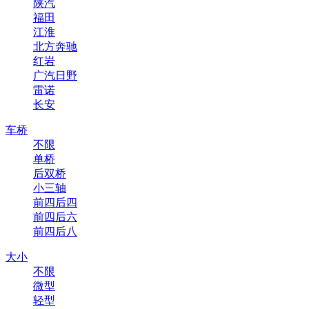
陕汽
福田
江淮
北方奔驰
红岩
广汽日野
雷诺
长安
车桥
不限
单桥
后双桥
小三轴
前四后四
前四后六
前四后八
大小
不限
微型
轻型