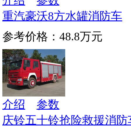
介绍
参数
重汽豪沃8方水罐消防车
参考价格：48.8万元
介绍
参数
庆铃五十铃抢险救援消防