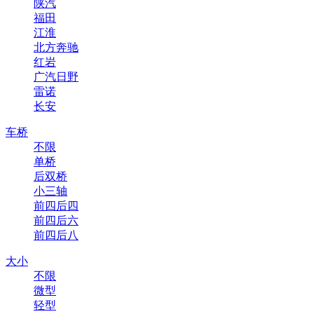
陕汽
福田
江淮
北方奔驰
红岩
广汽日野
雷诺
长安
车桥
不限
单桥
后双桥
小三轴
前四后四
前四后六
前四后八
大小
不限
微型
轻型