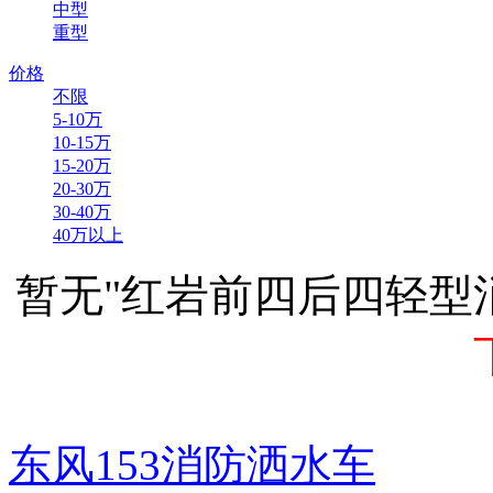
中型
重型
价格
不限
5-10万
10-15万
15-20万
20-30万
30-40万
40万以上
暂无"红岩前四后四轻型
东风153消防洒水车