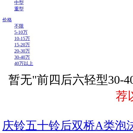
中型
重型
价格
不限
5-10万
10-15万
15-20万
20-30万
30-40万
40万以上
暂无"前四后六轻型30-
荐
庆铃五十铃后双桥A类泡