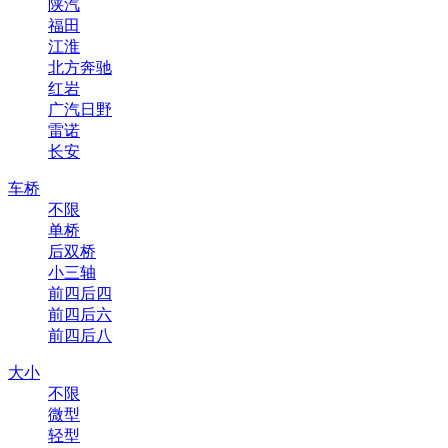
陕汽
福田
江淮
北方奔驰
红岩
广汽日野
雷诺
长安
车桥
不限
单桥
后双桥
小三轴
前四后四
前四后六
前四后八
大小
不限
微型
轻型