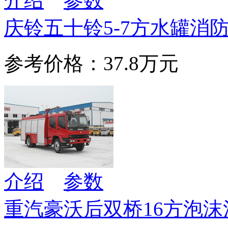
介绍
参数
庆铃五十铃5-7方水罐消
参考价格：37.8万元
介绍
参数
重汽豪沃后双桥16方泡沫