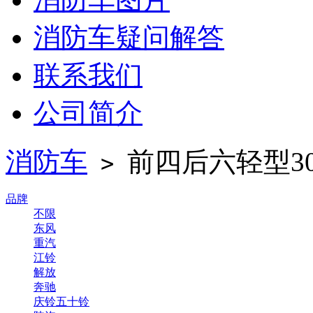
消防车疑问解答
联系我们
公司简介
消防车
前四后六轻型30
>
品牌
不限
东风
重汽
江铃
解放
奔驰
庆铃五十铃