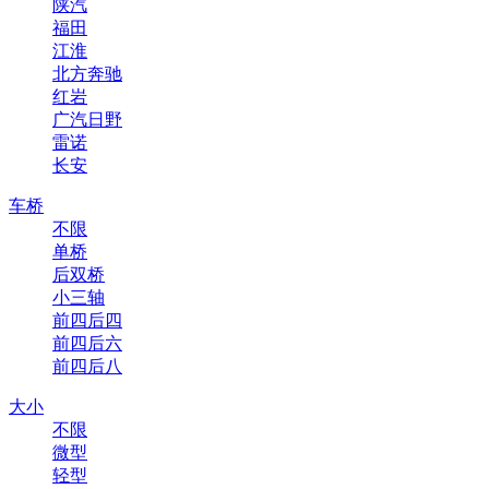
陕汽
福田
江淮
北方奔驰
红岩
广汽日野
雷诺
长安
车桥
不限
单桥
后双桥
小三轴
前四后四
前四后六
前四后八
大小
不限
微型
轻型