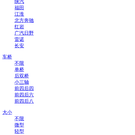
陕汽
福田
江淮
北方奔驰
红岩
广汽日野
雷诺
长安
车桥
不限
单桥
后双桥
小三轴
前四后四
前四后六
前四后八
大小
不限
微型
轻型