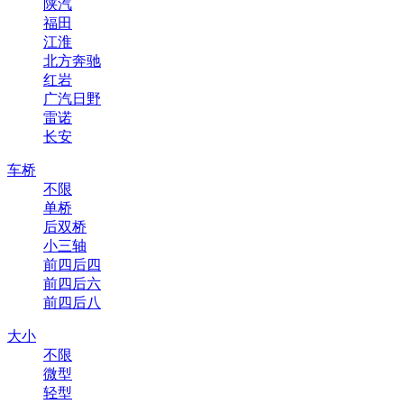
陕汽
福田
江淮
北方奔驰
红岩
广汽日野
雷诺
长安
车桥
不限
单桥
后双桥
小三轴
前四后四
前四后六
前四后八
大小
不限
微型
轻型