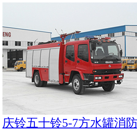
庆铃五十铃5-7方水罐消