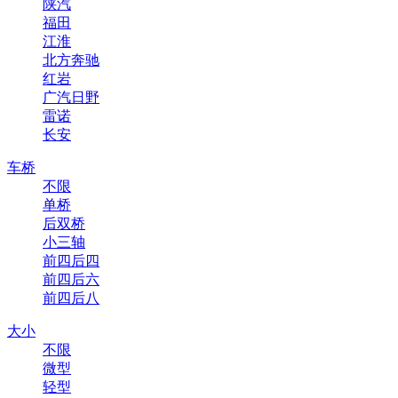
陕汽
福田
江淮
北方奔驰
红岩
广汽日野
雷诺
长安
车桥
不限
单桥
后双桥
小三轴
前四后四
前四后六
前四后八
大小
不限
微型
轻型