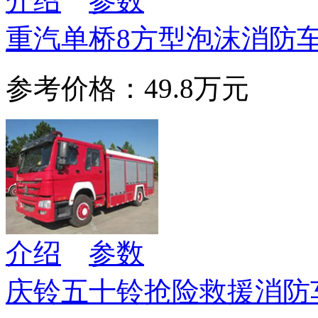
介绍
参数
重汽单桥8方型泡沫消防
参考价格：49.8万元
介绍
参数
庆铃五十铃抢险救援消防