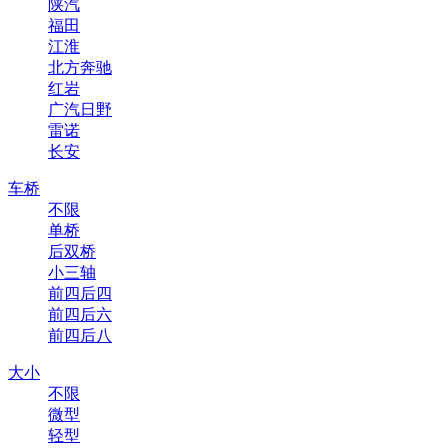
陕汽
福田
江淮
北方奔驰
红岩
广汽日野
雷诺
长安
车桥
不限
单桥
后双桥
小三轴
前四后四
前四后六
前四后八
大小
不限
微型
轻型