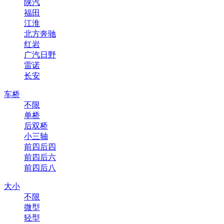
陕汽
福田
江淮
北方奔驰
红岩
广汽日野
雷诺
长安
车桥
不限
单桥
后双桥
小三轴
前四后四
前四后六
前四后八
大小
不限
微型
轻型