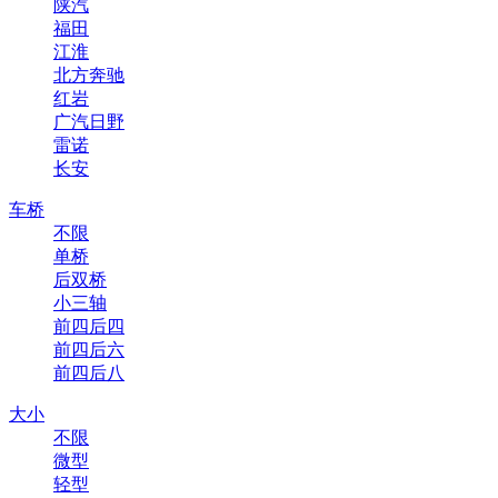
陕汽
福田
江淮
北方奔驰
红岩
广汽日野
雷诺
长安
车桥
不限
单桥
后双桥
小三轴
前四后四
前四后六
前四后八
大小
不限
微型
轻型