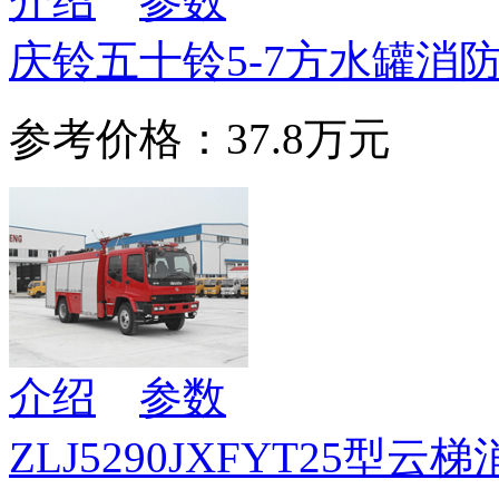
介绍
参数
庆铃五十铃5-7方水罐消
参考价格：37.8万元
介绍
参数
ZLJ5290JXFYT25型云