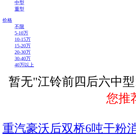
中型
重型
价格
不限
5-10万
10-15万
15-20万
20-30万
30-40万
40万以上
暂无"江铃前四后六中型1
您推
重汽豪沃后双桥6吨干粉