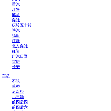
重汽
江铃
解放
奔驰
庆铃五十铃
陕汽
福田
江淮
北方奔驰
红岩
广汽日野
雷诺
长安
车桥
不限
单桥
后双桥
小三轴
前四后四
前四后六