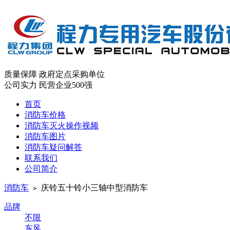
质量保障
政府定点采购单位
公司实力
民营企业500强
首页
消防车价格
消防车灭火操作视频
消防车图片
消防车疑问解答
联系我们
公司简介
消防车
庆铃五十铃小三轴中型消防车
>
品牌
不限
东风