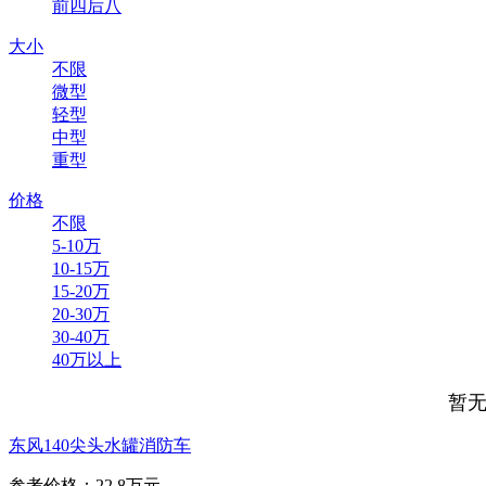
前四后八
大小
不限
微型
轻型
中型
重型
价格
不限
5-10万
10-15万
15-20万
20-30万
30-40万
40万以上
暂无
东风140尖头水罐消防车
参考价格：22.8万元