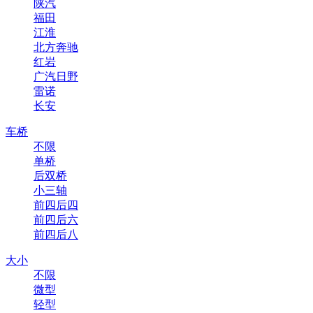
陕汽
福田
江淮
北方奔驰
红岩
广汽日野
雷诺
长安
车桥
不限
单桥
后双桥
小三轴
前四后四
前四后六
前四后八
大小
不限
微型
轻型