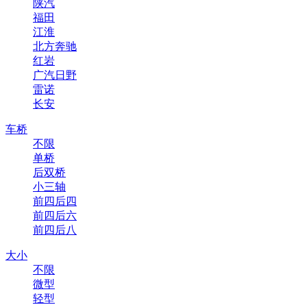
陕汽
福田
江淮
北方奔驰
红岩
广汽日野
雷诺
长安
车桥
不限
单桥
后双桥
小三轴
前四后四
前四后六
前四后八
大小
不限
微型
轻型