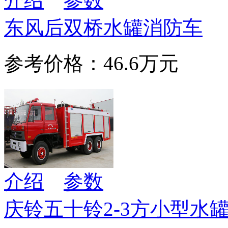
介绍
参数
东风后双桥水罐消防车
参考价格：46.6万元
介绍
参数
庆铃五十铃2-3方小型水