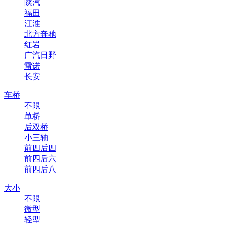
陕汽
福田
江淮
北方奔驰
红岩
广汽日野
雷诺
长安
车桥
不限
单桥
后双桥
小三轴
前四后四
前四后六
前四后八
大小
不限
微型
轻型