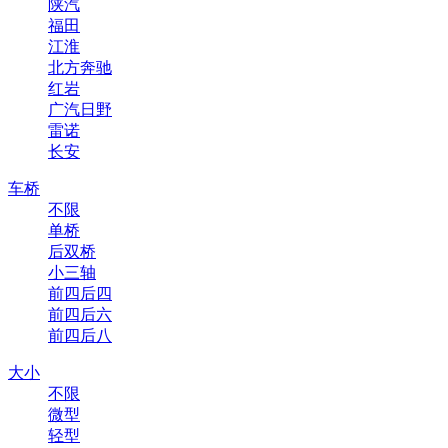
陕汽
福田
江淮
北方奔驰
红岩
广汽日野
雷诺
长安
车桥
不限
单桥
后双桥
小三轴
前四后四
前四后六
前四后八
大小
不限
微型
轻型