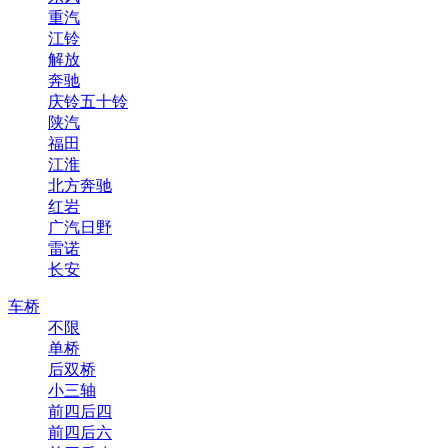
重汽
江铃
解放
奔驰
庆铃五十铃
陕汽
福田
江淮
北方奔驰
红岩
广汽日野
雷诺
长安
车桥
不限
单桥
后双桥
小三轴
前四后四
前四后六