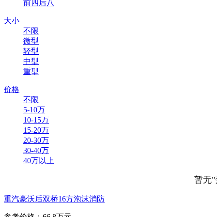
前四后八
大小
不限
微型
轻型
中型
重型
价格
不限
5-10万
10-15万
15-20万
20-30万
30-40万
40万以上
暂无"
重汽豪沃后双桥16方泡沫消防
参考价格：66.8万元