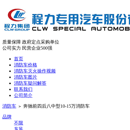
质量保障
政府定点采购单位
公司实力
民营企业500强
首页
消防车价格
消防车灭火操作视频
消防车图片
消防车疑问解答
联系我们
公司简介
消防车
奔驰前四后八中型10-15万消防车
>
品牌
不限
东风