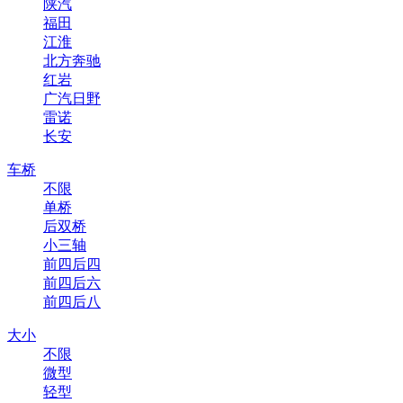
陕汽
福田
江淮
北方奔驰
红岩
广汽日野
雷诺
长安
车桥
不限
单桥
后双桥
小三轴
前四后四
前四后六
前四后八
大小
不限
微型
轻型