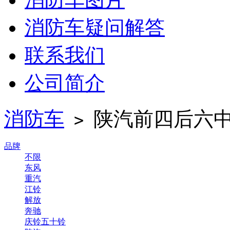
消防车疑问解答
联系我们
公司简介
消防车
陕汽前四后六中型
>
品牌
不限
东风
重汽
江铃
解放
奔驰
庆铃五十铃