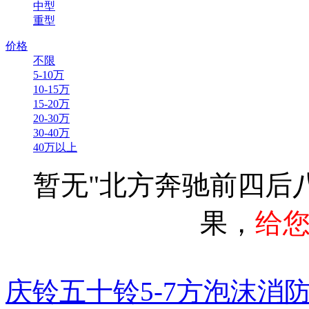
中型
重型
价格
不限
5-10万
10-15万
15-20万
20-30万
30-40万
40万以上
暂无"北方奔驰前四后八
果，
给
庆铃五十铃5-7方泡沫消