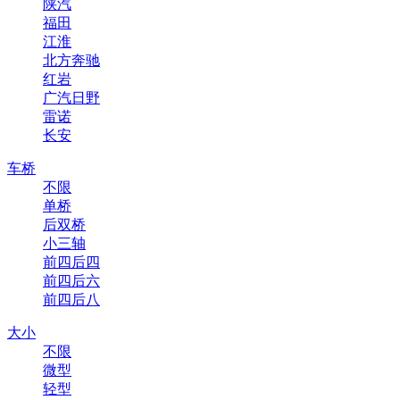
陕汽
福田
江淮
北方奔驰
红岩
广汽日野
雷诺
长安
车桥
不限
单桥
后双桥
小三轴
前四后四
前四后六
前四后八
大小
不限
微型
轻型