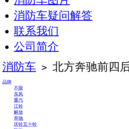
消防车疑问解答
联系我们
公司简介
消防车
北方奔驰前四后
>
品牌
不限
东风
重汽
江铃
解放
奔驰
庆铃五十铃