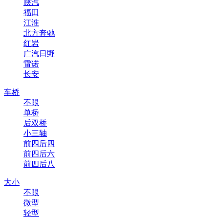
陕汽
福田
江淮
北方奔驰
红岩
广汽日野
雷诺
长安
车桥
不限
单桥
后双桥
小三轴
前四后四
前四后六
前四后八
大小
不限
微型
轻型