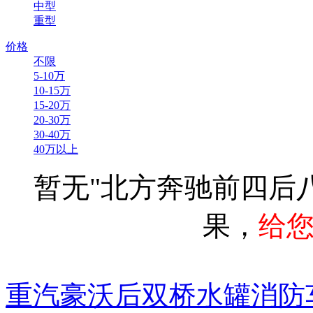
中型
重型
价格
不限
5-10万
10-15万
15-20万
20-30万
30-40万
40万以上
暂无"北方奔驰前四后八
果，
给
重汽豪沃后双桥水罐消防