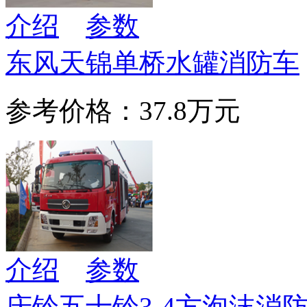
介绍
参数
东风天锦单桥水罐消防车
参考价格：37.8万元
介绍
参数
庆铃五十铃3-4方泡沫消