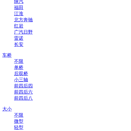
陕汽
福田
江淮
北方奔驰
红岩
广汽日野
雷诺
长安
车桥
不限
单桥
后双桥
小三轴
前四后四
前四后六
前四后八
大小
不限
微型
轻型