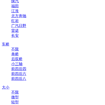
陕汽
福田
江淮
北方奔驰
红岩
广汽日野
雷诺
长安
车桥
不限
单桥
后双桥
小三轴
前四后四
前四后六
前四后八
大小
不限
微型
轻型