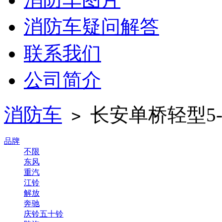
消防车疑问解答
联系我们
公司简介
消防车
长安单桥轻型5-
>
品牌
不限
东风
重汽
江铃
解放
奔驰
庆铃五十铃