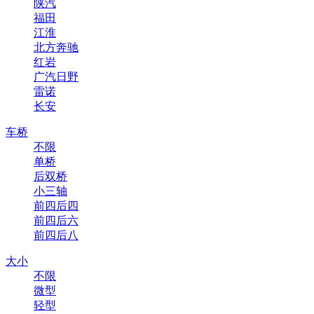
陕汽
福田
江淮
北方奔驰
红岩
广汽日野
雷诺
长安
车桥
不限
单桥
后双桥
小三轴
前四后四
前四后六
前四后八
大小
不限
微型
轻型