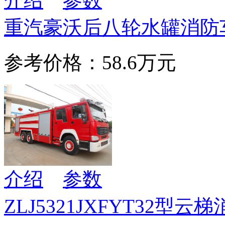
介绍
参数
重汽豪沃后八轮水罐消防车
参考价格：58.6万元
介绍
参数
ZLJ5321JXFYT32型云