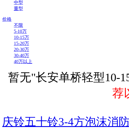
中型
重型
价格
不限
5-10万
10-15万
15-20万
20-30万
30-40万
40万以上
暂无"长安单桥轻型10-
荐
庆铃五十铃3-4方泡沫消