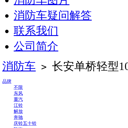
消防车疑问解答
联系我们
公司简介
消防车
长安单桥轻型10
>
品牌
不限
东风
重汽
江铃
解放
奔驰
庆铃五十铃