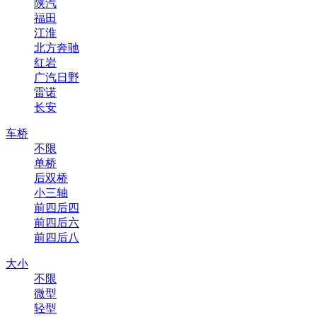
陕汽
福田
江淮
北方奔驰
红岩
广汽日野
雷诺
长安
车桥
不限
单桥
后双桥
小三轴
前四后四
前四后六
前四后八
大小
不限
微型
轻型