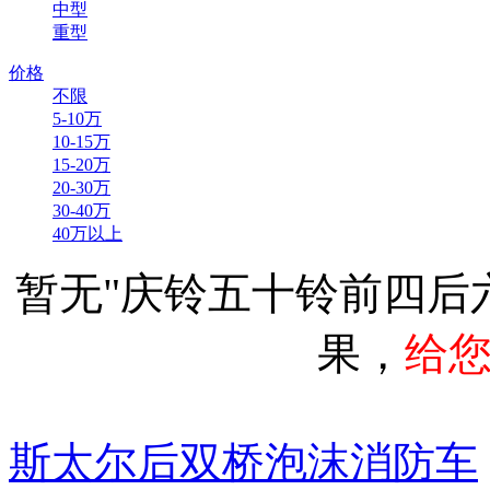
中型
重型
价格
不限
5-10万
10-15万
15-20万
20-30万
30-40万
40万以上
暂无"庆铃五十铃前四后
果，
给
斯太尔后双桥泡沫消防车