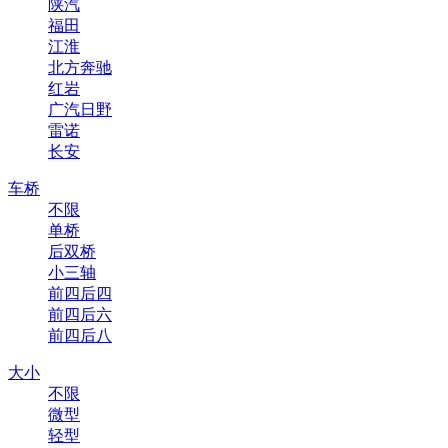
陕汽
福田
江淮
北方奔驰
红岩
广汽日野
雷诺
长安
车桥
不限
单桥
后双桥
小三轴
前四后四
前四后六
前四后八
大小
不限
微型
轻型