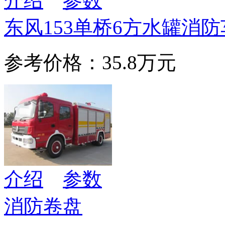
介绍
参数
东风153单桥6方水罐消防
参考价格：35.8万元
介绍
参数
消防卷盘