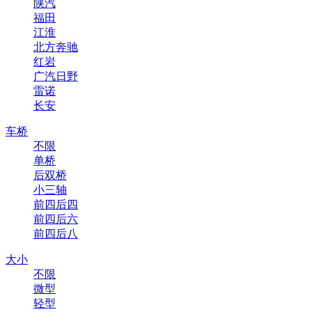
陕汽
福田
江淮
北方奔驰
红岩
广汽日野
雷诺
长安
车桥
不限
单桥
后双桥
小三轴
前四后四
前四后六
前四后八
大小
不限
微型
轻型