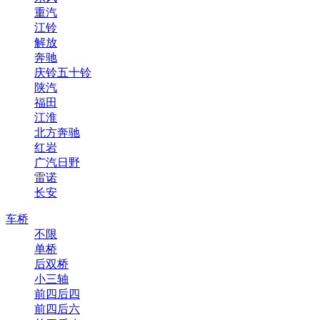
重汽
江铃
解放
奔驰
庆铃五十铃
陕汽
福田
江淮
北方奔驰
红岩
广汽日野
雷诺
长安
车桥
不限
单桥
后双桥
小三轴
前四后四
前四后六