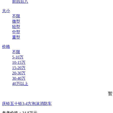
前四后八
大小
不限
微型
轻型
中型
重型
价格
不限
5-10万
10-15万
15-20万
20-30万
30-40万
40万以上
暂
庆铃五十铃3-4方泡沫消防车
参考价格：34.8万元