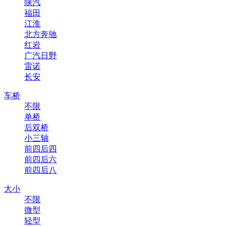
陕汽
福田
江淮
北方奔驰
红岩
广汽日野
雷诺
长安
车桥
不限
单桥
后双桥
小三轴
前四后四
前四后六
前四后八
大小
不限
微型
轻型