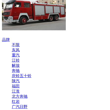
品牌
不限
东风
重汽
江铃
解放
奔驰
庆铃五十铃
陕汽
福田
江淮
北方奔驰
红岩
广汽日野