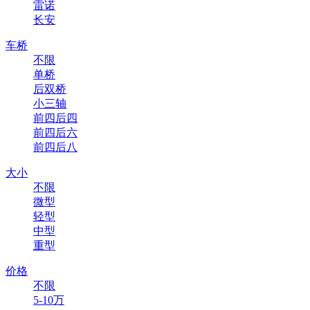
雷诺
长安
车桥
不限
单桥
后双桥
小三轴
前四后四
前四后六
前四后八
大小
不限
微型
轻型
中型
重型
价格
不限
5-10万