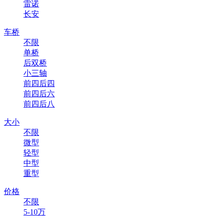
雷诺
长安
车桥
不限
单桥
后双桥
小三轴
前四后四
前四后六
前四后八
大小
不限
微型
轻型
中型
重型
价格
不限
5-10万