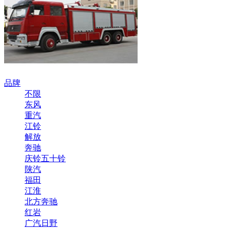
品牌
不限
东风
重汽
江铃
解放
奔驰
庆铃五十铃
陕汽
福田
江淮
北方奔驰
红岩
广汽日野