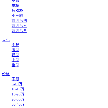
不限
单桥
后双桥
小三轴
前四后四
前四后六
前四后八
大小
不限
微型
轻型
中型
重型
价格
不限
5-10万
10-15万
15-20万
20-30万
30-40万