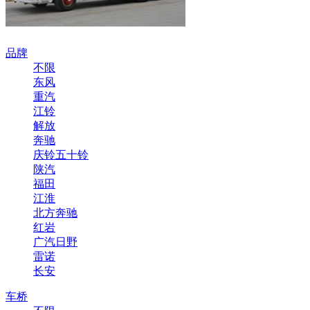
品牌
不限
东风
重汽
江铃
解放
奔驰
庆铃五十铃
陕汽
福田
江淮
北方奔驰
红岩
广汽日野
雷诺
长安
车桥