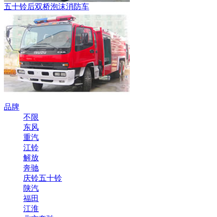
五十铃后双桥泡沫消防车
品牌
不限
东风
重汽
江铃
解放
奔驰
庆铃五十铃
陕汽
福田
江淮