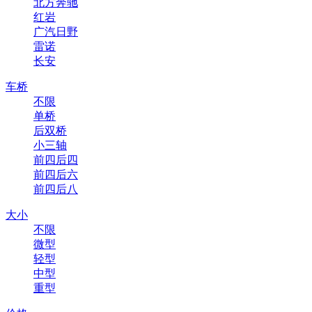
北方奔驰
红岩
广汽日野
雷诺
长安
车桥
不限
单桥
后双桥
小三轴
前四后四
前四后六
前四后八
大小
不限
微型
轻型
中型
重型