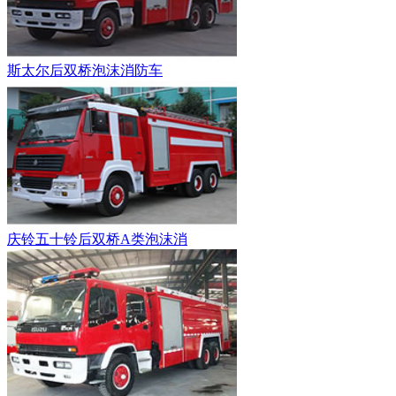
斯太尔后双桥泡沫消防车
庆铃五十铃后双桥A类泡沫消